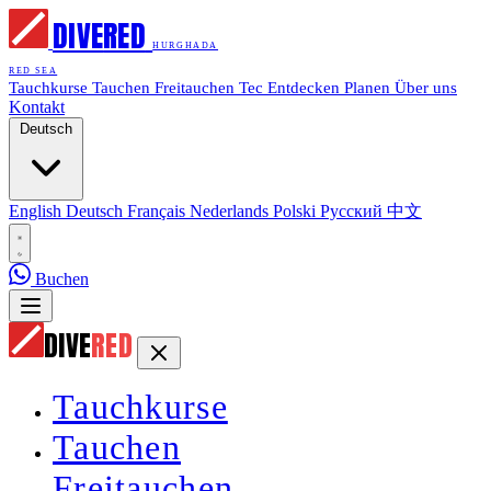
DIVE
RED
HURGHADA
RED SEA
Tauchkurse
Tauchen
Freitauchen
Tec
Entdecken
Planen
Über uns
Kontakt
Deutsch
English
Deutsch
Français
Nederlands
Polski
Русский
中文
Buchen
DIVE
RED
Tauchkurse
Tauchen
Freitauchen