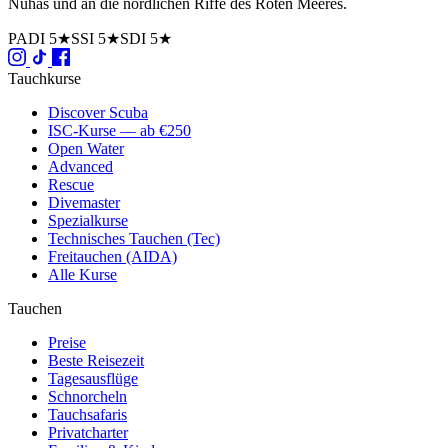
Nuhas und an die nördlichen Riffe des Roten Meeres.
PADI 5★
SSI 5★
SDI 5★
Tauchkurse
Discover Scuba
ISC-Kurse — ab €250
Open Water
Advanced
Rescue
Divemaster
Spezialkurse
Technisches Tauchen (Tec)
Freitauchen (AIDA)
Alle Kurse
Tauchen
Preise
Beste Reisezeit
Tagesausflüge
Schnorcheln
Tauchsafaris
Privatcharter