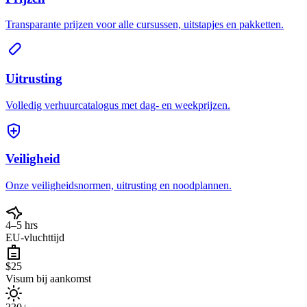
Transparante prijzen voor alle cursussen, uitstapjes en pakketten.
Uitrusting
Volledig verhuurcatalogus met dag- en weekprijzen.
Veiligheid
Onze veiligheidsnormen, uitrusting en noodplannen.
4–5 hrs
EU-vluchttijd
$25
Visum bij aankomst