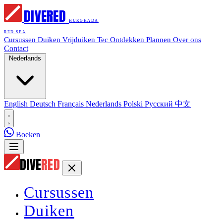
DIVE
RED
HURGHADA
RED SEA
Cursussen
Duiken
Vrijduiken
Tec
Ontdekken
Plannen
Over ons
Contact
Nederlands
English
Deutsch
Français
Nederlands
Polski
Русский
中文
Boeken
DIVE
RED
Cursussen
Duiken