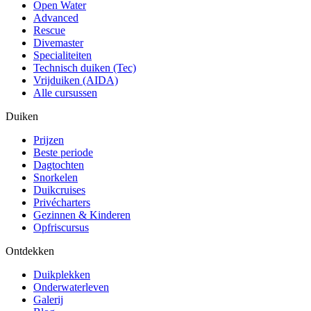
Open Water
Advanced
Rescue
Divemaster
Specialiteiten
Technisch duiken (Tec)
Vrijduiken (AIDA)
Alle cursussen
Duiken
Prijzen
Beste periode
Dagtochten
Snorkelen
Duikcruises
Privécharters
Gezinnen & Kinderen
Opfriscursus
Ontdekken
Duikplekken
Onderwaterleven
Galerij