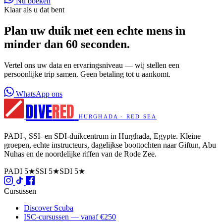
Nu boeken
Klaar als u dat bent
Plan uw duik met een echte mens in
minder dan 60 seconden.
Vertel ons uw data en ervaringsniveau — wij stellen een
persoonlijke trip samen. Geen betaling tot u aankomt.
WhatsApp ons
DIVE
RED
HURGHADA · RED SEA
PADI-, SSI- en SDI-duikcentrum in Hurghada, Egypte. Kleine
groepen, echte instructeurs, dagelijkse boottochten naar Giftun, Abu
Nuhas en de noordelijke riffen van de Rode Zee.
PADI 5★
SSI 5★
SDI 5★
Cursussen
Discover Scuba
ISC-cursussen — vanaf €250