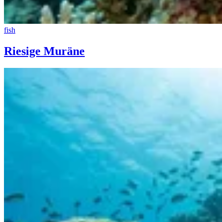
fish
Riesige Muräne