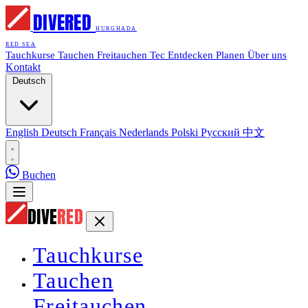
DIVE
RED
HURGHADA
RED SEA
Tauchkurse
Tauchen
Freitauchen
Tec
Entdecken
Planen
Über uns
Kontakt
Deutsch
English
Deutsch
Français
Nederlands
Polski
Русский
中文
Buchen
DIVE
RED
Tauchkurse
Tauchen
Freitauchen