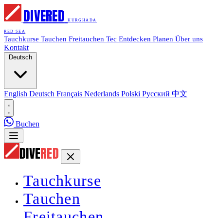
DIVE
RED
HURGHADA
RED SEA
Tauchkurse
Tauchen
Freitauchen
Tec
Entdecken
Planen
Über uns
Kontakt
Deutsch
English
Deutsch
Français
Nederlands
Polski
Русский
中文
Buchen
DIVE
RED
Tauchkurse
Tauchen
Freitauchen