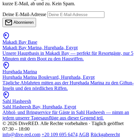
kurze E-Mail, ab und zu. Kein Spam.
Deine E-Mail-Adresse
Abonnieren
Makadi Bay Base
Makadi Bay Marina, Hurghada, Egypt
Unsere Hauptbasis in Makadi Bay — perfekt für Resortgäste, nur 5
Minuten mit dem Boot zu den Hausriffen.
Hurghada Marina
Hurghada Marina Boulevard, Hurghada, Egypt
Tägliche Abfahrten mitten aus der Hurghada Marina zu den Giftun-
Inseln und den nördlichen Riffen.
Sahl Hasheesh
Sahl Hasheesh Bay, Hurghada, Egypt
Abhol- und Bringservice für Gäste in Sahl Hasheesh — nimm an
jedem unserer Tagesausflüge aus dieser Gegend teil.
© 2026 DiveRED. Alle Rechte vorbehalten · Täglich geöffnet
07:30 – 18:00
info@dive-red.com
+20 109 695 6474
AGB
Rückgaberecht