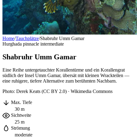
Home
/
Tauchplätze
/
Shabruhr Umm Gamar
Hurghada
pinnacle
intermediate
Shabruhr Umm Gamar
Eine Reihe untergetauchter Korallentürme und ein Korallengrat
südlich der Insel Umm Gamar, übersät mit kleinen Wrackteilen —
eine ruhigere, tiefere Alternative zum berühmten Nachbarn.
Photo: Derek Keats (CC BY 2.0) · Wikimedia Commons
Max. Tiefe
30 m
Sichtweite
25 m
Strömung
moderate