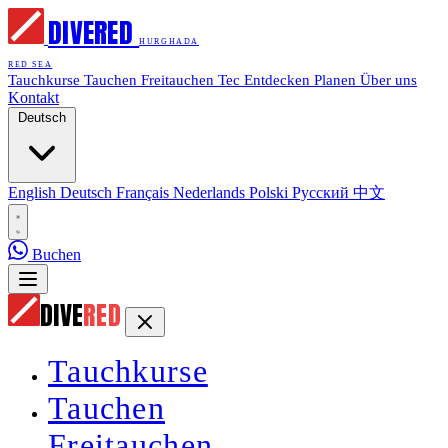
DIVE
RED
HURGHADA
RED SEA
Tauchkurse
Tauchen
Freitauchen
Tec
Entdecken
Planen
Über uns
Kontakt
Deutsch
English
Deutsch
Français
Nederlands
Polski
Русский
中文
Buchen
DIVE
RED
Tauchkurse
Tauchen
Freitauchen