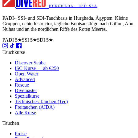
DIVE
RED
HURGHADA · RED SEA
PADI-, SSI- und SDI-Tauchbasis in Hurghada, Ägypten. Kleine
Gruppen, echte Instructor, tägliche Bootsausflüge nach Giftun, Abu
Nuhas und an die nördlichen Riffe des Roten Meeres.
PADI 5★
SSI 5★
SDI 5★
Tauchkurse
Discover Scuba
ISC-Kurse — ab €250
Open Water
Advanced
Rescue
Divemaster
Spezialkurse
Technisches Tauchen (Tec)
Freitauchen (AIDA)
Alle Kurse
Tauchen
Preise