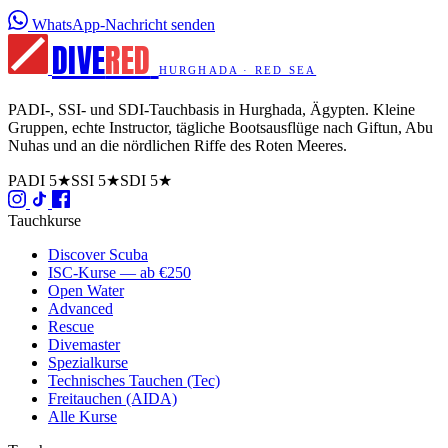
WhatsApp-Nachricht senden
DIVE
RED
HURGHADA · RED SEA
PADI-, SSI- und SDI-Tauchbasis in Hurghada, Ägypten. Kleine
Gruppen, echte Instructor, tägliche Bootsausflüge nach Giftun, Abu
Nuhas und an die nördlichen Riffe des Roten Meeres.
PADI 5★
SSI 5★
SDI 5★
Tauchkurse
Discover Scuba
ISC-Kurse — ab €250
Open Water
Advanced
Rescue
Divemaster
Spezialkurse
Technisches Tauchen (Tec)
Freitauchen (AIDA)
Alle Kurse