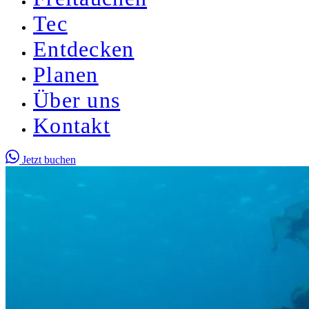
Tec
Entdecken
Planen
Über uns
Kontakt
Jetzt buchen