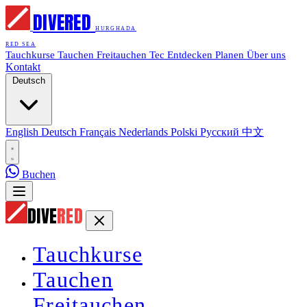
DIVE
RED
HURGHADA
RED SEA
Tauchkurse
Tauchen
Freitauchen
Tec
Entdecken
Planen
Über uns
Kontakt
Deutsch
English
Deutsch
Français
Nederlands
Polski
Русский
中文
Buchen
DIVE
RED
Tauchkurse
Tauchen
Freitauchen