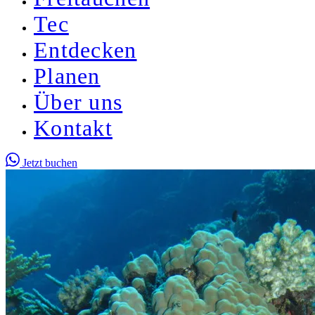
Tec
Entdecken
Planen
Über uns
Kontakt
Jetzt buchen