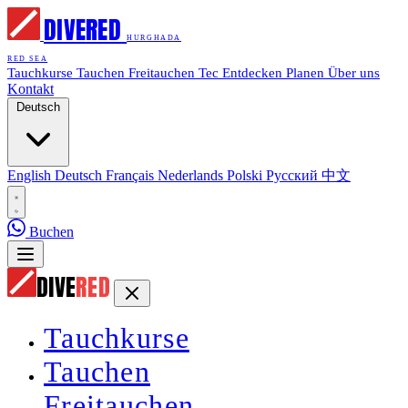
DIVE
RED
HURGHADA
RED SEA
Tauchkurse
Tauchen
Freitauchen
Tec
Entdecken
Planen
Über uns
Kontakt
Deutsch
English
Deutsch
Français
Nederlands
Polski
Русский
中文
Buchen
DIVE
RED
Tauchkurse
Tauchen
Freitauchen