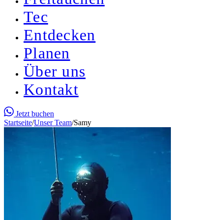
Tec
Entdecken
Planen
Über uns
Kontakt
Jetzt buchen
Startseite
/
Unser Team
/
Samy