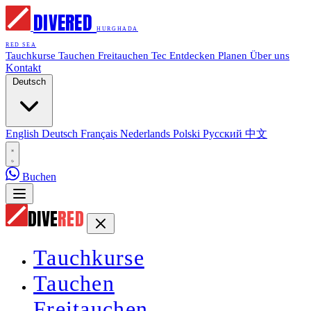
DIVE
RED
HURGHADA
RED SEA
Tauchkurse
Tauchen
Freitauchen
Tec
Entdecken
Planen
Über uns
Kontakt
Deutsch
English
Deutsch
Français
Nederlands
Polski
Русский
中文
Buchen
DIVE
RED
Tauchkurse
Tauchen
Freitauchen