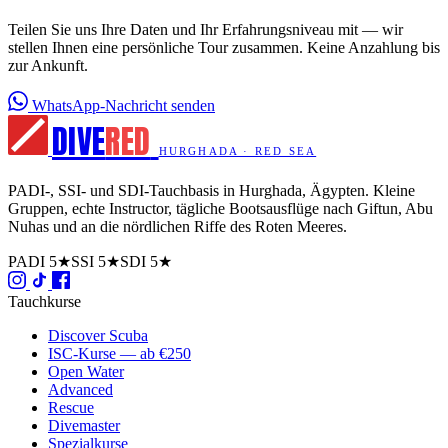
Teilen Sie uns Ihre Daten und Ihr Erfahrungsniveau mit — wir
stellen Ihnen eine persönliche Tour zusammen. Keine Anzahlung bis
zur Ankunft.
WhatsApp-Nachricht senden
DIVE
RED
HURGHADA · RED SEA
PADI-, SSI- und SDI-Tauchbasis in Hurghada, Ägypten. Kleine
Gruppen, echte Instructor, tägliche Bootsausflüge nach Giftun, Abu
Nuhas und an die nördlichen Riffe des Roten Meeres.
PADI 5★
SSI 5★
SDI 5★
Tauchkurse
Discover Scuba
ISC-Kurse — ab €250
Open Water
Advanced
Rescue
Divemaster
Spezialkurse