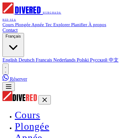
DIVE
RED
HURGHADA
RED SEA
Cours
Plongée
Apnée
Tec
Explorer
Planifier
À propos
Contact
Français
English
Deutsch
Français
Nederlands
Polski
Русский
中文
Réserver
DIVE
RED
Cours
Plongée
Apnée