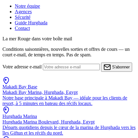
Notre équipe
Agences
Sécurité
Guide Hurghada
Contact
La mer Rouge dans votre boîte mail
Conditions saisonnières, nouvelles sorties et offres de cours — un
court e-mail, de temps en temps. Pas de spam.
Votre adresse e-mail
S'abonner
Makadi Bay Base
Makadi Bay Marina, Hurghada, Egypt
Notre base principale à Makadi Bay — idéale pour les clients de
resort, à 5 minutes en bateau des récifs locaux.
Hurghada Marina
Hurghada Marina Boulevard, Hurghada, Egypt
Départs quotidiens depuis le cœur de la marina de Hurghada vers les
îles Giftun et les récifs du nord.