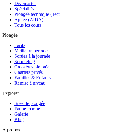
Divemaster
Spécialités
Plongée technique (Tec)
Apnée (AIDA)
Tous les cours
Plongée
Tarifs
Meilleure période
Sorties à la journée
Snorkeling
Croisières plongée
Charters privés
Familles & Enfants
Remise à niveau
Explorer
Sites de plongée
Faune marine
Galerie
Blog
À propos