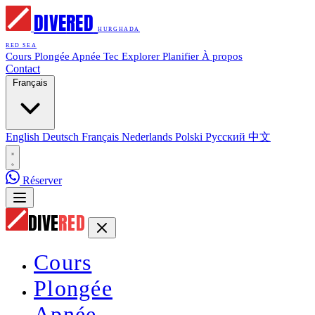
DIVE
RED
HURGHADA
RED SEA
Cours
Plongée
Apnée
Tec
Explorer
Planifier
À propos
Contact
Français
English
Deutsch
Français
Nederlands
Polski
Русский
中文
Réserver
DIVE
RED
Cours
Plongée
Apnée