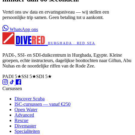
Vertel ons uw data en ervaringsniveau — wij stellen een
persoonlijke trip samen. Geen betaling tot u aankomt.
WhatsApp ons
DIVE
RED
HURGHADA · RED SEA
PADI-, SSI- en SDI-duikcentrum in Hurghada, Egypte. Kleine
groepen, echte instructeurs, dagelijkse boottochten naar Giftun, Abu
Nuhas en de noordelijke riffen van de Rode Zee.
PADI 5★
SSI 5★
SDI 5★
Cursussen
Discover Scuba
ISC-cursussen — vanaf €250
Open Water
Advanced
Rescue
Divemaster
Specialiteiten