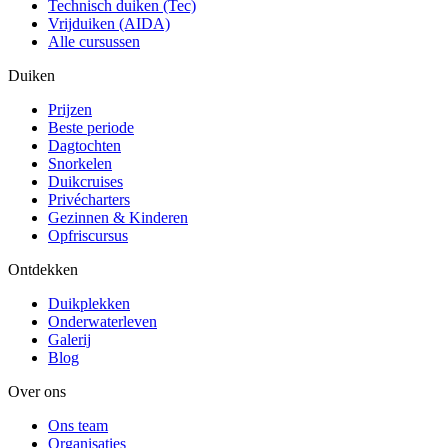
Technisch duiken (Tec)
Vrijduiken (AIDA)
Alle cursussen
Duiken
Prijzen
Beste periode
Dagtochten
Snorkelen
Duikcruises
Privécharters
Gezinnen & Kinderen
Opfriscursus
Ontdekken
Duikplekken
Onderwaterleven
Galerij
Blog
Over ons
Ons team
Organisaties