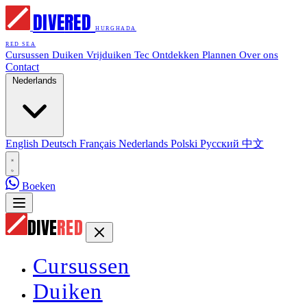
DIVE
RED
HURGHADA
RED SEA
Cursussen
Duiken
Vrijduiken
Tec
Ontdekken
Plannen
Over ons
Contact
Nederlands
English
Deutsch
Français
Nederlands
Polski
Русский
中文
Boeken
DIVE
RED
Cursussen
Duiken