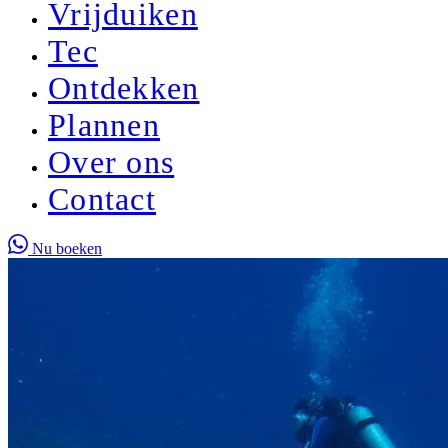
Vrijduiken
Tec
Ontdekken
Plannen
Over ons
Contact
Nu boeken