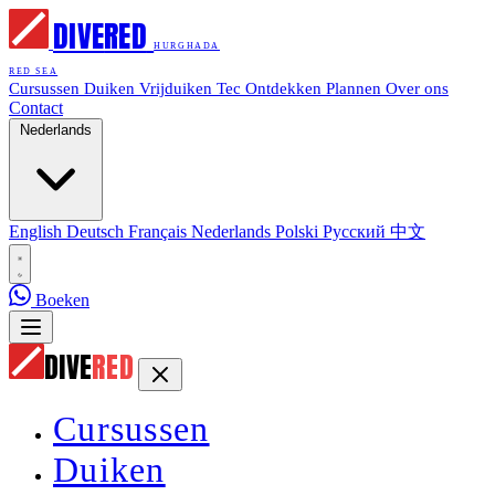
DIVE
RED
HURGHADA
RED SEA
Cursussen
Duiken
Vrijduiken
Tec
Ontdekken
Plannen
Over ons
Contact
Nederlands
English
Deutsch
Français
Nederlands
Polski
Русский
中文
Boeken
DIVE
RED
Cursussen
Duiken