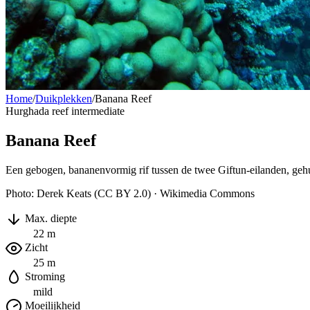
Home
/
Duikplekken
/
Banana Reef
Hurghada
reef
intermediate
Banana Reef
Een gebogen, bananenvormig rif tussen de twee Giftun-eilanden, geh
Photo: Derek Keats (CC BY 2.0) · Wikimedia Commons
Max. diepte
22 m
Zicht
25 m
Stroming
mild
Moeilijkheid