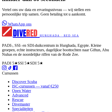
Vertel ons uw data en ervaringsniveau — wij stellen een
persoonlijke trip samen. Geen betaling tot u aankomt.
WhatsApp ons
DIVE
RED
HURGHADA · RED SEA
PADI-, SSI- en SDI-duikcentrum in Hurghada, Egypte. Kleine
groepen, echte instructeurs, dagelijkse boottochten naar Giftun, Abu
Nuhas en de noordelijke riffen van de Rode Zee.
PADI 5★
SSI 5★
SDI 5★
Cursussen
Discover Scuba
ISC-cursussen — vanaf €250
Open Water
Advanced
Rescue
Divemaster
Specialiteiten