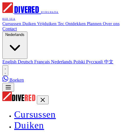
DIVE
RED
HURGHADA
RED SEA
Cursussen
Duiken
Vrijduiken
Tec
Ontdekken
Plannen
Over ons
Contact
Nederlands
English
Deutsch
Français
Nederlands
Polski
Русский
中文
Boeken
DIVE
RED
Cursussen
Duiken