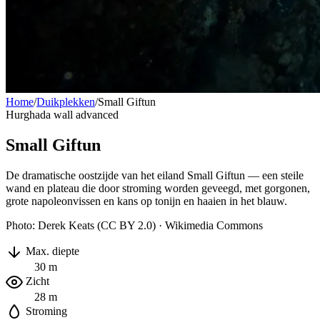
Home
/
Duikplekken
/
Small Giftun
Hurghada
wall
advanced
Small Giftun
De dramatische oostzijde van het eiland Small Giftun — een steile
wand en plateau die door stroming worden geveegd, met gorgonen,
grote napoleonvissen en kans op tonijn en haaien in het blauw.
Photo: Derek Keats (CC BY 2.0) · Wikimedia Commons
Max. diepte
30 m
Zicht
28 m
Stroming