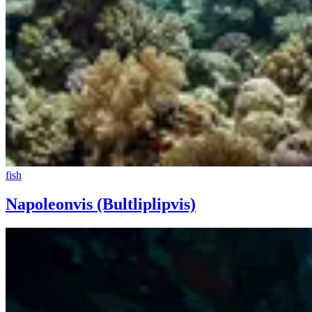
fish
Napoleonvis (Bultliplipvis)