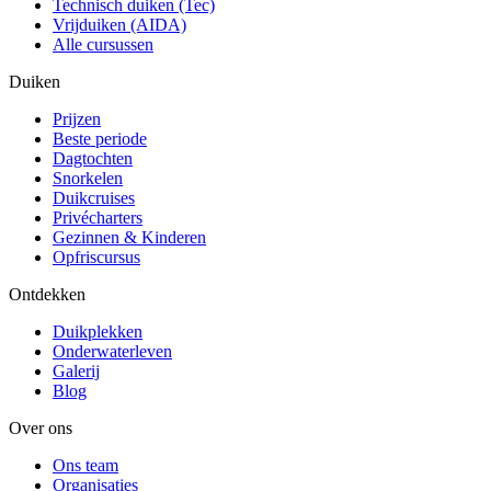
Technisch duiken (Tec)
Vrijduiken (AIDA)
Alle cursussen
Duiken
Prijzen
Beste periode
Dagtochten
Snorkelen
Duikcruises
Privécharters
Gezinnen & Kinderen
Opfriscursus
Ontdekken
Duikplekken
Onderwaterleven
Galerij
Blog
Over ons
Ons team
Organisaties