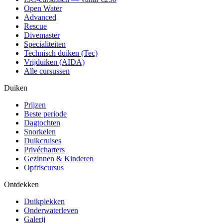
Open Water
Advanced
Rescue
Divemaster
Specialiteiten
Technisch duiken (Tec)
Vrijduiken (AIDA)
Alle cursussen
Duiken
Prijzen
Beste periode
Dagtochten
Snorkelen
Duikcruises
Privécharters
Gezinnen & Kinderen
Opfriscursus
Ontdekken
Duikplekken
Onderwaterleven
Galerij