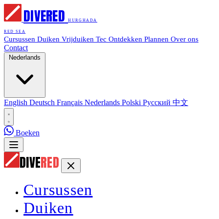
DIVE
RED
HURGHADA
RED SEA
Cursussen
Duiken
Vrijduiken
Tec
Ontdekken
Plannen
Over ons
Contact
Nederlands
English
Deutsch
Français
Nederlands
Polski
Русский
中文
Boeken
DIVE
RED
Cursussen
Duiken