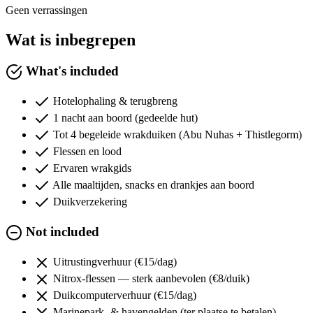
Geen verrassingen
Wat is inbegrepen
What's included
Hotelophaling & terugbreng
1 nacht aan boord (gedeelde hut)
Tot 4 begeleide wrakduiken (Abu Nuhas + Thistlegorm)
Flessen en lood
Ervaren wrakgids
Alle maaltijden, snacks en drankjes aan boord
Duikverzekering
Not included
Uitrustingverhuur (€15/dag)
Nitrox-flessen — sterk aanbevolen (€8/duik)
Duikcomputerverhuur (€15/dag)
Marinepark- & havengelden (ter plaatse te betalen)