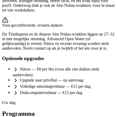
arriveren. Rustiger stroming, betere zicht, en het wrak bijna voor
jezelf. Onderweg duik je ook de Abu Nuhas-wrakken, voor in totaal
tot vier wrakduiken.
Voor gecertificeerde, ervaren duikers
De Thistlegorm en de diepere Abu Nuhas-wrakken liggen op 27–32
m met mogelijke stroming. Advanced Open Water (of
gelijkwaardig) is vereist; Nitrox en recente ervaring worden sterk
aanbevolen. Neem contact op als je twijfelt of het iets voor je is.
Optionele upgrades
Nitrox — €8 per fles (voor alle vier duiken sterk
aanbevolen)
Upgrade naar privéhut — op aanvraag
Volledige uitrustingverhuur — €15 per dag
Duikcomputerverhuur — €15 per dag
Uw dag
Programma