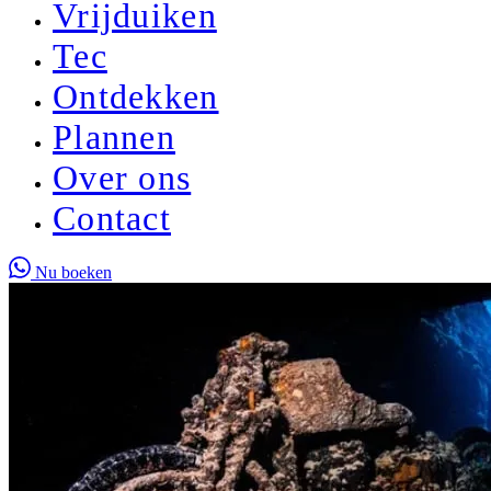
Vrijduiken
Tec
Ontdekken
Plannen
Over ons
Contact
Nu boeken