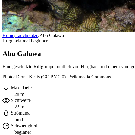
Home
/
Tauchplätze
/
Abu Galawa
Hurghada
reef
beginner
Abu Galawa
Eine geschützte Riffgruppe nördlich von Hurghada mit einem sandige
Photo: Derek Keats (CC BY 2.0) · Wikimedia Commons
Max. Tiefe
28 m
Sichtweite
22 m
Strömung
mild
Schwierigkeit
beginner