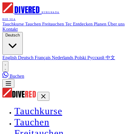
DIVE
RED
HURGHADA
RED SEA
Tauchkurse
Tauchen
Freitauchen
Tec
Entdecken
Planen
Über uns
Kontakt
Deutsch
English
Deutsch
Français
Nederlands
Polski
Русский
中文
Buchen
DIVE
RED
Tauchkurse
Tauchen
Freitauchen