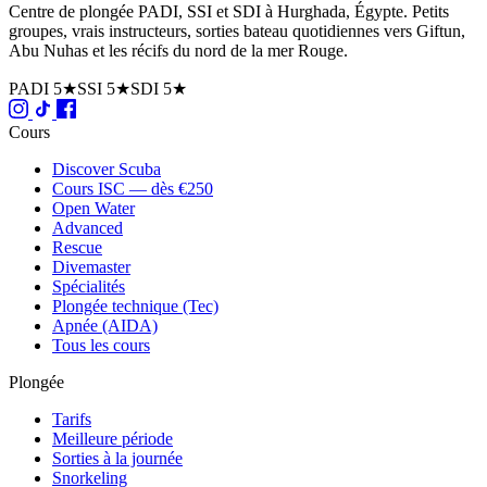
Centre de plongée PADI, SSI et SDI à Hurghada, Égypte. Petits
groupes, vrais instructeurs, sorties bateau quotidiennes vers Giftun,
Abu Nuhas et les récifs du nord de la mer Rouge.
PADI 5★
SSI 5★
SDI 5★
Cours
Discover Scuba
Cours ISC — dès €250
Open Water
Advanced
Rescue
Divemaster
Spécialités
Plongée technique (Tec)
Apnée (AIDA)
Tous les cours
Plongée
Tarifs
Meilleure période
Sorties à la journée
Snorkeling