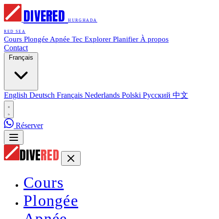
DIVE
RED
HURGHADA
RED SEA
Cours
Plongée
Apnée
Tec
Explorer
Planifier
À propos
Contact
Français
English
Deutsch
Français
Nederlands
Polski
Русский
中文
Réserver
DIVE
RED
Cours
Plongée
Apnée