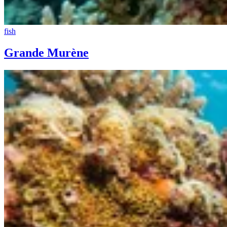
fish
Grande Murène