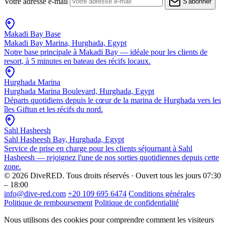
Votre adresse e-mail
S'abonner
Makadi Bay Base
Makadi Bay Marina, Hurghada, Egypt
Notre base principale à Makadi Bay — idéale pour les clients de
resort, à 5 minutes en bateau des récifs locaux.
Hurghada Marina
Hurghada Marina Boulevard, Hurghada, Egypt
Départs quotidiens depuis le cœur de la marina de Hurghada vers les
îles Giftun et les récifs du nord.
Sahl Hasheesh
Sahl Hasheesh Bay, Hurghada, Egypt
Service de prise en charge pour les clients séjournant à Sahl
Hasheesh — rejoignez l'une de nos sorties quotidiennes depuis cette
zone.
© 2026 DiveRED. Tous droits réservés · Ouvert tous les jours 07:30
– 18:00
info@dive-red.com
+20 109 695 6474
Conditions générales
Politique de remboursement
Politique de confidentialité
Nous utilisons des cookies pour comprendre comment les visiteurs