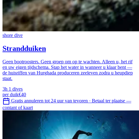
shore dive
Strandduiken
Geen bootroosters. Geen groep om op te wachten. Alleen u, het rif
en uw eigen tijdschema. Stap het water in wanneer u klaar bent —
de huisriffen van Hurghada produceren zeeleven zodra u heupdiep
staat.
3h
1 dives
per duik
€40
Gratis annuleren tot 24 uur van tevoren
·
Betaal ter plaatse —
contant of kaart