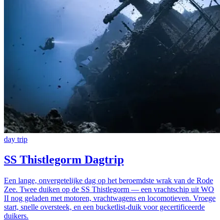
day trip
SS Thistlegorm Dagtrip
Een lange, onvergetelijke dag op het beroemdste wrak van de Rode
Zee. Twee duiken op de SS Thistlegorm — een vrachtschip uit WO
II nog geladen met motoren, vrachtwagens en locomotieven. Vroege
start, snelle oversteek, en een bucketlist-duik voor gecertificeerde
duikers.