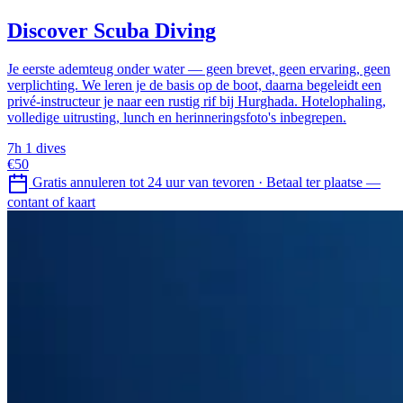
Discover Scuba Diving
Je eerste ademteug onder water — geen brevet, geen ervaring, geen
verplichting. We leren je de basis op de boot, daarna begeleidt een
privé-instructeur je naar een rustig rif bij Hurghada. Hotelophaling,
volledige uitrusting, lunch en herinneringsfoto's inbegrepen.
7h
1 dives
€50
Gratis annuleren tot 24 uur van tevoren
·
Betaal ter plaatse —
contant of kaart