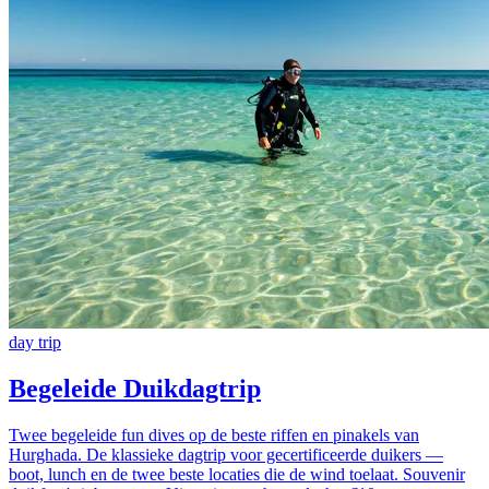
day trip
Begeleide Duikdagtrip
Twee begeleide fun dives op de beste riffen en pinakels van
Hurghada. De klassieke dagtrip voor gecertificeerde duikers —
boot, lunch en de twee beste locaties die de wind toelaat. Souvenir