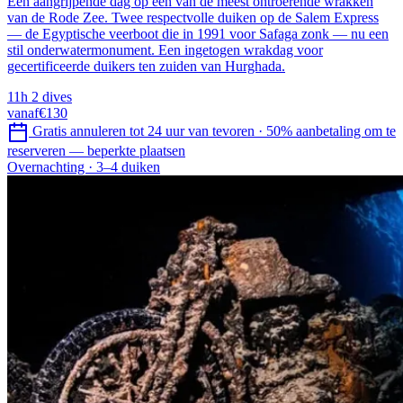
Een aangrijpende dag op een van de meest ontroerende wrakken
van de Rode Zee. Twee respectvolle duiken op de Salem Express
— de Egyptische veerboot die in 1991 voor Safaga zonk — nu een
stil onderwatermonument. Een ingetogen wrakdag voor
gecertificeerde duikers ten zuiden van Hurghada.
11h
2 dives
vanaf
€130
Gratis annuleren tot 24 uur van tevoren
·
50% aanbetaling om te
reserveren — beperkte plaatsen
Overnachting · 3–4 duiken