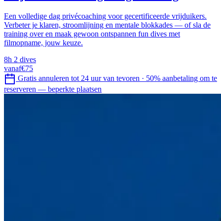
Een volledige dag privécoaching voor gecertificeerde vrijduikers.
Verbeter je klaren, stroomlijning en mentale blokkades — of sla de
training over en maak gewoon ontspannen fun dives met
filmopname, jouw keuze.
8h
2 dives
vanaf
€75
Gratis annuleren tot 24 uur van tevoren
·
50% aanbetaling om te
reserveren — beperkte plaatsen