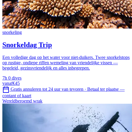
snorkeling
Snorkeldag Trip
Een volledige dag op het water voor niet-duikers. Twee snorkelstops
op rustige, ondiepe riffen wemeling van vriendelijke vissen —
begeleid, gezinsvriendelijk en alles inbegrepen.
7h
0 dives
vanaf
€45
Gratis annuleren tot 24 uur van tevoren
·
Betaal ter plaatse —
contant of kaart
Wereldberoemd wrak