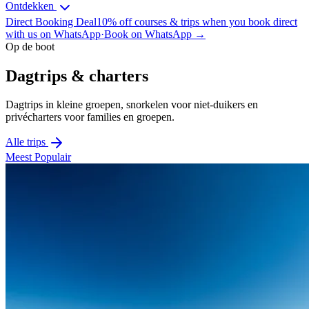
Ontdekken
Direct Booking Deal
10% off courses & trips when you book direct
with us on WhatsApp
·
Book on WhatsApp →
Op de boot
Dagtrips & charters
Dagtrips in kleine groepen, snorkelen voor niet-duikers en
privécharters voor families en groepen.
Alle trips
Meest Populair