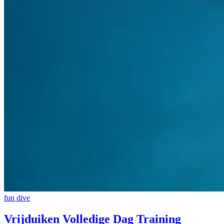
fun dive
Vrijduiken Volledige Dag Training