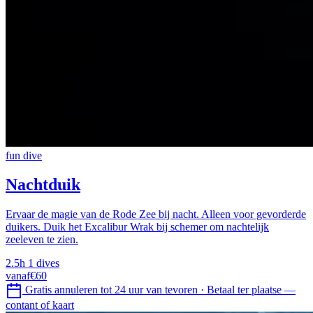
fun dive
Nachtduik
Ervaar de magie van de Rode Zee bij nacht. Alleen voor gevorderde
duikers. Duik het Excalibur Wrak bij schemer om nachtelijk
zeeleven te zien.
2.5h
1 dives
vanaf
€60
Gratis annuleren tot 24 uur van tevoren
·
Betaal ter plaatse —
contant of kaart