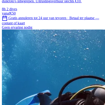
duikfoto's inbegrepen. Uitrustingsverhuur slechts €10.
8h
2 dives
vanaf
€50
Gratis annuleren tot 24 uur van tevoren
·
Betaal ter plaatse —
contant of kaart
Geen ervaring nodig