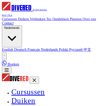
DIVE
RED
HURGHADA
RED SEA
Cursussen
Duiken
Vrijduiken
Tec
Ontdekken
Plannen
Over ons
Contact
Nederlands
English
Deutsch
Français
Nederlands
Polski
Русский
中文
Boeken
DIVE
RED
Cursussen
Duiken