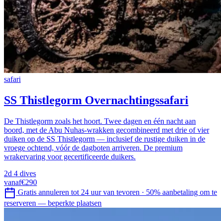
safari
SS Thistlegorm Overnachtingssafari
De Thistlegorm zoals het hoort. Twee dagen en één nacht aan
boord, met de Abu Nuhas-wrakken gecombineerd met drie of vier
duiken op de SS Thistlegorm — inclusief de rustige duiken in de
vroege ochtend, vóór de dagboten arriveren. De premium
wrakervaring voor gecertificeerde duikers.
2d
4 dives
vanaf
€290
Gratis annuleren tot 24 uur van tevoren
·
50% aanbetaling om te
reserveren — beperkte plaatsen