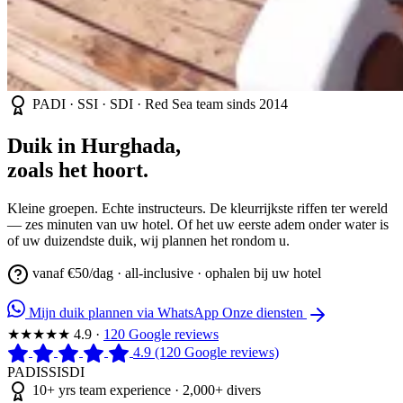
PADI · SSI · SDI
· Red Sea team sinds 2014
Duik in Hurghada,
zoals het hoort.
Kleine groepen. Echte instructeurs. De kleurrijkste riffen ter wereld
— zes minuten van uw hotel. Of het uw eerste adem onder water is
of uw duizendste duik, wij plannen het rondom u.
vanaf €50/dag · all-inclusive · ophalen bij uw hotel
Mijn duik plannen via WhatsApp
Onze diensten
★★★★★
4.9
·
120 Google reviews
4.9
(120 Google reviews)
PADI
SSI
SDI
10+
yrs team experience ·
2,000+
divers