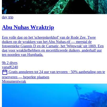
day trip
Abu Nuhas Wraktrip
Een volle dag op het 'scheepskerkhof' van de Rode Zee. Twee
duiken op de wrakken van het Abu Nuhas-rif — meestal de
fotogenieke Giannis D en de Carnatic, het 'Wijnwrak' uit 1869. Een
dag voor wrakliefhebbers en gecertificeerde duikers, anderhalf uur
ten noorden van Hurghada.
9h
2 dives
vanaf
€240
Gratis annuleren tot 24 uur van tevoren
·
50% aanbetaling om te
reserveren — beperkte plaatsen
Monumentwrak