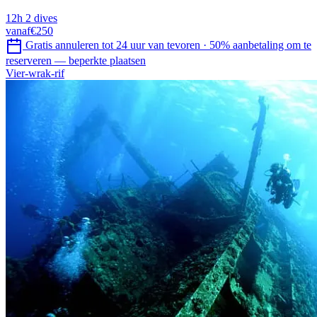
12h
2 dives
vanaf
€250
Gratis annuleren tot 24 uur van tevoren
·
50% aanbetaling om te
reserveren — beperkte plaatsen
Vier-wrak-rif