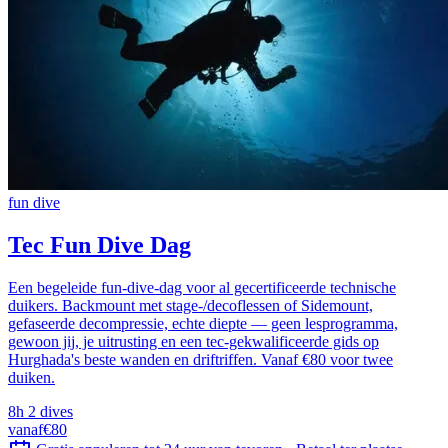
fun dive
Tec Fun Dive Dag
Een begeleide fun-dive-dag voor al gecertificeerde technische
duikers. Backmount met stage-/decoflessen of Sidemount,
gefaseerde decompressie, echte diepte — geen lesprogramma,
gewoon jij, je uitrusting en een tec-gekwalificeerde gids op
Hurghada's beste wanden en driftriffen. Vanaf €80 voor twee
duiken.
8h
2 dives
vanaf
€80