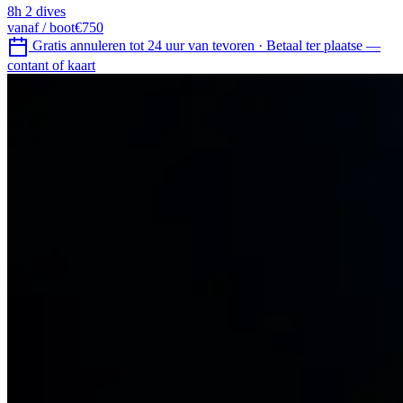
8h
2 dives
vanaf / boot
€750
Gratis annuleren tot 24 uur van tevoren
·
Betaal ter plaatse —
contant of kaart