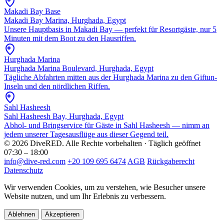
Makadi Bay Base
Makadi Bay Marina, Hurghada, Egypt
Unsere Hauptbasis in Makadi Bay — perfekt für Resortgäste, nur 5
Minuten mit dem Boot zu den Hausriffen.
Hurghada Marina
Hurghada Marina Boulevard, Hurghada, Egypt
Tägliche Abfahrten mitten aus der Hurghada Marina zu den Giftun-
Inseln und den nördlichen Riffen.
Sahl Hasheesh
Sahl Hasheesh Bay, Hurghada, Egypt
Abhol- und Bringservice für Gäste in Sahl Hasheesh — nimm an
jedem unserer Tagesausflüge aus dieser Gegend teil.
© 2026 DiveRED. Alle Rechte vorbehalten · Täglich geöffnet
07:30 – 18:00
info@dive-red.com
+20 109 695 6474
AGB
Rückgaberecht
Datenschutz
Wir verwenden Cookies, um zu verstehen, wie Besucher unsere
Website nutzen, und um Ihr Erlebnis zu verbessern.
Ablehnen
Akzeptieren