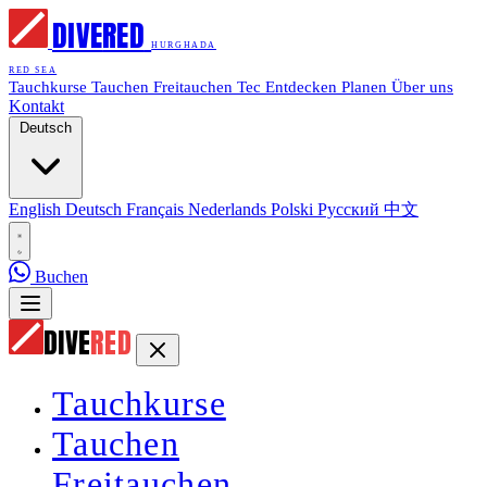
DIVE
RED
HURGHADA
RED SEA
Tauchkurse
Tauchen
Freitauchen
Tec
Entdecken
Planen
Über uns
Kontakt
Deutsch
English
Deutsch
Français
Nederlands
Polski
Русский
中文
Buchen
DIVE
RED
Tauchkurse
Tauchen
Freitauchen