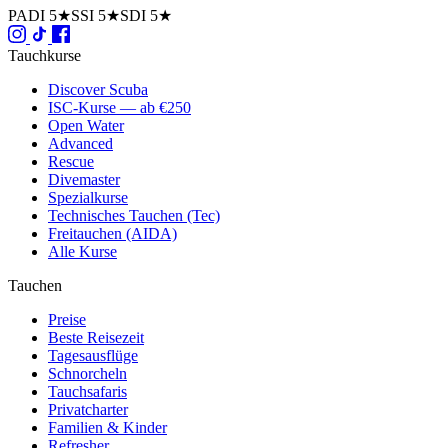
PADI 5★
SSI 5★
SDI 5★
Tauchkurse
Discover Scuba
ISC-Kurse — ab €250
Open Water
Advanced
Rescue
Divemaster
Spezialkurse
Technisches Tauchen (Tec)
Freitauchen (AIDA)
Alle Kurse
Tauchen
Preise
Beste Reisezeit
Tagesausflüge
Schnorcheln
Tauchsafaris
Privatcharter
Familien & Kinder
Refresher