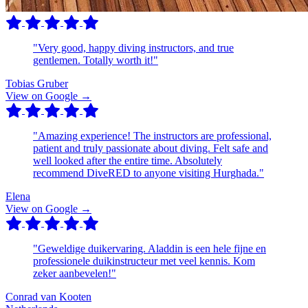
"Very good, happy diving instructors, and true
gentlemen. Totally worth it!"
Tobias Gruber
View on Google →
"Amazing experience! The instructors are professional,
patient and truly passionate about diving. Felt safe and
well looked after the entire time. Absolutely
recommend DiveRED to anyone visiting Hurghada."
Elena
View on Google →
"Geweldige duikervaring. Aladdin is een hele fijne en
professionele duikinstructeur met veel kennis. Kom
zeker aanbevelen!"
Conrad van Kooten