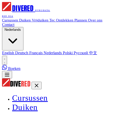
DIVE
RED
HURGHADA
RED SEA
Cursussen
Duiken
Vrijduiken
Tec
Ontdekken
Plannen
Over ons
Contact
Nederlands
English
Deutsch
Français
Nederlands
Polski
Русский
中文
Boeken
DIVE
RED
Cursussen
Duiken