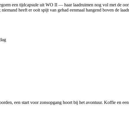
egorm een tijdcapsule uit WO II — haar laadruimen nog vol met de oorl
n; niemand heeft er ooit spijt van gehad eenmaal hangend boven de laad
 dag
orden, een start voor zonsopgang hoort bij het avontuur. Koffie en een 