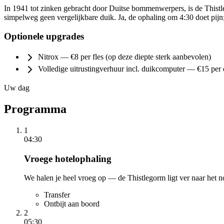
In 1941 tot zinken gebracht door Duitse bommenwerpers, is de Thistl
simpelweg geen vergelijkbare duik. Ja, de ophaling om 4:30 doet pij
Optionele upgrades
Nitrox — €8 per fles (op deze diepte sterk aanbevolen)
Volledige uitrustingverhuur incl. duikcomputer — €15 per
Uw dag
Programma
1
04:30
Vroege hotelophaling
We halen je heel vroeg op — de Thistlegorm ligt ver naar het no
Transfer
Ontbijt aan boord
2
05:30