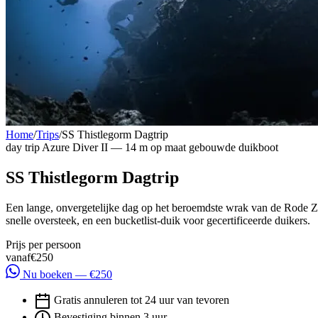
Home
/
Trips
/
SS Thistlegorm Dagtrip
day trip
Azure Diver II — 14 m op maat gebouwde duikboot
SS Thistlegorm Dagtrip
Een lange, onvergetelijke dag op het beroemdste wrak van de Rode 
snelle oversteek, en een bucketlist-duik voor gecertificeerde duikers.
Prijs per persoon
vanaf
€250
Nu boeken — €250
Gratis annuleren tot 24 uur van tevoren
Bevestiging binnen 3 uur