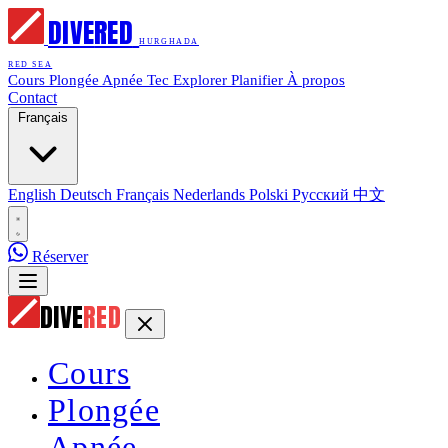
DIVE
RED
HURGHADA
RED SEA
Cours
Plongée
Apnée
Tec
Explorer
Planifier
À propos
Contact
Français
English
Deutsch
Français
Nederlands
Polski
Русский
中文
Réserver
DIVE
RED
Cours
Plongée
Apnée