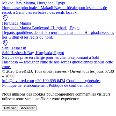
Makadi Bay Marina, Hurghada, Egypt
Notre base principale à Makadi Bay — idéale pour les clients de
resort, à 5 minutes en bateau des récifs locaux.
Hurghada Marina
Hurghada Marina Boulevard, Hurghada, Egypt
Départs quotidiens depuis le cœur de la marina de Hurghada vers les
îles Giftun et les récifs du nord.
Sahl Hasheesh
Sahl Hasheesh Bay, Hurghada, Egypt
Service de prise en charge pour les clients séjournant à Sahl
Hasheesh — rejoignez l'une de nos sorties quotidiennes depuis cette
zone.
© 2026 DiveRED. Tous droits réservés · Ouvert tous les jours 07:30
– 18:00
info@dive-red.com
+20 109 695 6474
Conditions générales
Politique de remboursement
Politique de confidentialité
Nous utilisons des cookies pour comprendre comment les visiteurs
utilisent notre site et améliorer votre expérience.
Refuser
Accepter