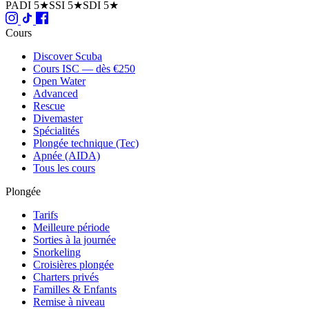
PADI 5★
SSI 5★
SDI 5★
Cours
Discover Scuba
Cours ISC — dès €250
Open Water
Advanced
Rescue
Divemaster
Spécialités
Plongée technique (Tec)
Apnée (AIDA)
Tous les cours
Plongée
Tarifs
Meilleure période
Sorties à la journée
Snorkeling
Croisières plongée
Charters privés
Familles & Enfants
Remise à niveau