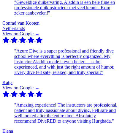
"Geweldige duikervaring. Aladdin is een hele fijne en
professionele duikinstructeur met veel kennis. Kom
zeker aanbevelen!"
Conrad van Kooten
Netherlands
View on Google →
"Azure Dive is a super professional and friendly dive
school where everything is perfectly organized. My
instructor Aladdin made it even better — calm,
experienced, and with just the right amount of humor.
Every dive felt safe, relaxed, and truly special!"
Katja
View on Google →
"Amazing experience! The instructors are professional,
patient and truly passionate about diving. Felt safe and
well looked after the entire time. Absolutely
recommend DiveRED to anyone visiting Hurghada."
Elena