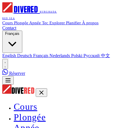
DIVE
RED
HURGHADA
RED SEA
Cours
Plongée
Apnée
Tec
Explorer
Planifier
À propos
Contact
Français
English
Deutsch
Français
Nederlands
Polski
Русский
中文
Réserver
DIVE
RED
Cours
Plongée
Apnée