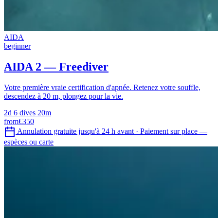
AIDA
beginner
AIDA 2 — Freediver
Votre première vraie certification d'apnée. Retenez votre souffle,
descendez à 20 m, plongez pour la vie.
2d
6 dives
20m
from
€350
Annulation gratuite jusqu'à 24 h avant
·
Paiement sur place —
espèces ou carte